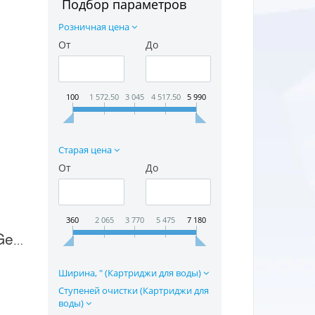
Подбор параметров
Розничная цена
От
До
100
1 572.50
3 045
4 517.50
5 990
Старая цена
От
До
360
2 065
3 770
5 475
7 180
Картридж для воды Gejzer Aragon G Bio в Москве
Ширина, " (Картриджи для воды)
Ступеней очистки (Картриджи для
воды)