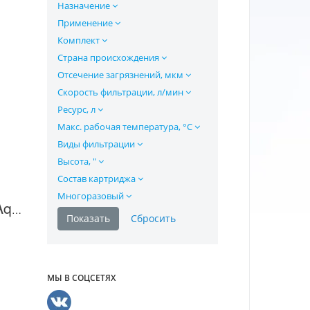
Назначение
Применение
Комплект
Страна происхождения
Отсечение загрязнений, мкм
Скорость фильтрации, л/мин
Ресурс, л
Макс. рабочая температура, °C
Виды фильтрации
Высота, "
Состав картриджа
Многоразовый
Картридж для воды Aquaphor EFG 112-508-20 в Москве
МЫ В СОЦСЕТЯХ