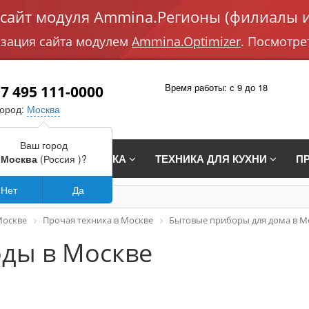
айт модуля Ammina.Регионы (филиалы и
изация сайта модулем
Ammina.Optimizer
. Посмотре
Время работы: с 9 до 18
7 495 111-0000
город:
Москва
Ваш город
СТРАИВАЕМАЯ ТЕХНИКА
ТЕХНИКА ДЛЯ КУХНИ
П
Москва
(Россия )?
Нет
Да
Москве
Прочая техника в Москве
Бытовые приборы для дома в М
оды в Москве