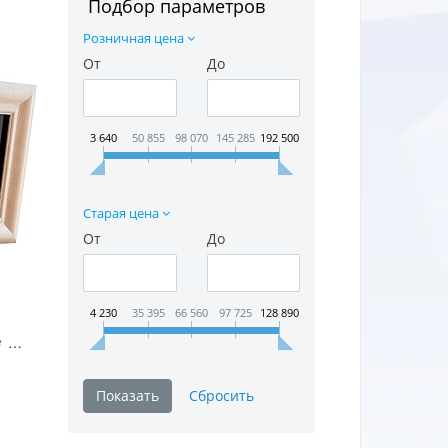
Подбор параметров
Розничная цена
От
До
3 640
50 855
98 070
145 285
192 500
Старая цена
От
До
4 230
35 395
66 560
97 725
128 890
Вытяжка Elica Amelie Wood F/85 в Москве