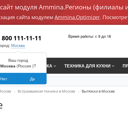
айт модуля Ammina.Регионы (филиалы и
изация сайта модулем
Ammina.Optimizer
. Посмотре
Время работы: с 9 до 18
 800 111-11-11
город:
Москва
Ваш город
СТРАИВАЕМАЯ ТЕХНИКА
ТЕХНИКА ДЛЯ КУХНИ
П
Москва
(Россия )?
Нет
Да
Москве
Встраиваемая техника в Москве
Вытяжки в Москве
е