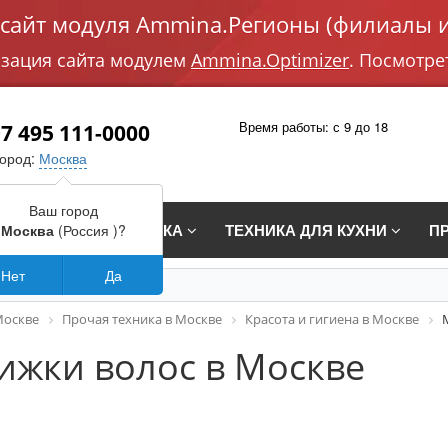
айт модуля Ammina.Регионы (филиалы и
изация сайта модулем
Ammina.Optimizer
. Посмотре
Время работы: с 9 до 18
7 495 111-0000
город:
Москва
Ваш город
СТРАИВАЕМАЯ ТЕХНИКА
ТЕХНИКА ДЛЯ КУХНИ
П
Москва
(Россия )?
Нет
Да
Москве
Прочая техника в Москве
Красота и гигиена в Москве
ижки волос в Москве