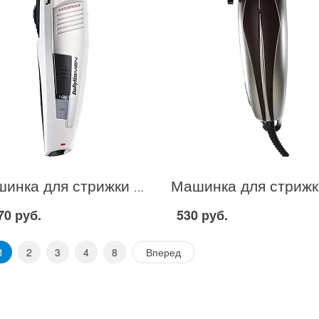
Машинка для стрижки волос BaByliss E 848PE в Москве
70 руб.
530 руб.
1
2
3
4
8
Вперед