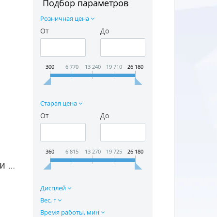
Подбор параметров
Розничная цена
От
До
300
6 770
13 240
19 710
26 180
Старая цена
От
До
360
6 815
13 270
19 725
26 180
Машинка для стрижки волос Mikma 403 в Москве
Дисплей
Вес, г
Время работы, мин