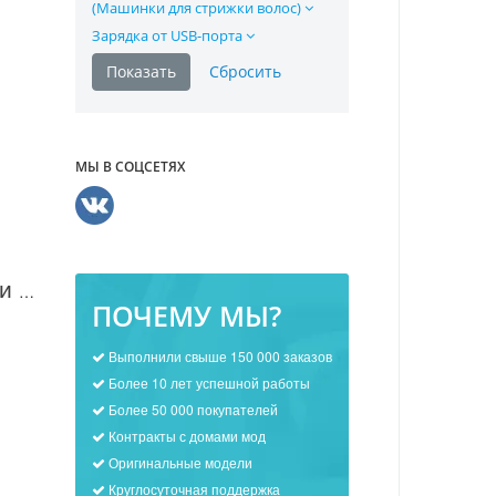
(Машинки для стрижки волос)
Зарядка от USB-порта
МЫ В СОЦСЕТЯХ
Машинка для стрижки волос First FA-5674 в Москве
ПОЧЕМУ МЫ?
Выполнили свыше 150 000 заказов
Более 10 лет успешной работы
Более 50 000 покупателей
Контракты с домами мод
Оригинальные модели
Круглосуточная поддержка