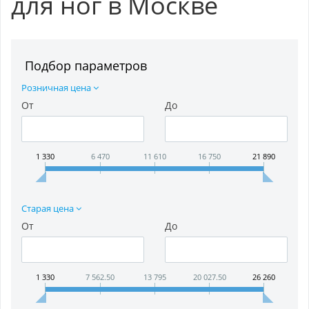
для ног в Москве
Подбор параметров
Розничная цена
От
До
1 330
6 470
11 610
16 750
21 890
Старая цена
От
До
1 330
7 562.50
13 795
20 027.50
26 260